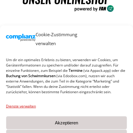
Ab sofort hat der MTV Heide einen Fan-Shop als
Cookie-Zustimmung
Kooperationspartner.
verwalten
Hier
könnt ihr direkt eure Artikel bestellen. Natürlich
Um dir ein optimales Erlebnis zu bieten, verwenden wir Cookies, um
könnt ihr auch innerhalb eurer Sparte
Geräteinformationen zu speichern und/oder darauf zuzugreifen. Für
einzelne Funktionen, zum Beispiel die
Termine
(via Appack.app)
oder die
Sammelbestellungen aufgeben, um z.B. Porto zu
Buchung von Schwimmkursen
(via Edoobox.com), nutzen wir auch
externe Anwendungen, die zum Teil in die Kategorie “Marketing” und
sparen.
“Statistik” fallen. Wenn du deine Zustimmung nicht erteilst oder
zurückziehst, können bestimmte Funktionen eingeschränkt sein.
Viel Spaß beim Stöbern und Bestellen.
Dienste verwalten
Akzeptieren