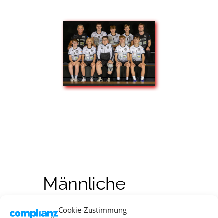
Männliche
Jugend C
Cookie-Zustimmung