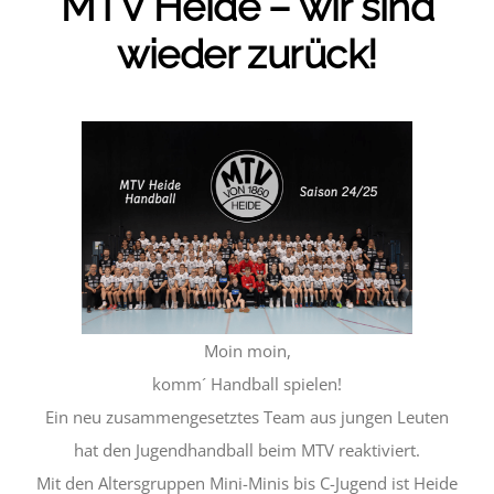
MTV Heide – wir sind
wieder zurück!
Moin moin,
komm´ Handball spielen!
Ein neu zusammengesetztes Team aus jungen Leuten
hat den Jugendhandball beim MTV reaktiviert.
Mit den Altersgruppen Mini-Minis bis C-Jugend ist Heide