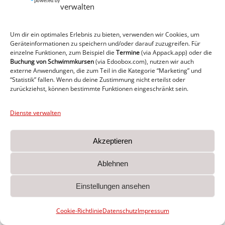
verwalten
Trainer
Um dir ein optimales Erlebnis zu bieten, verwenden wir Cookies, um
Geräteinformationen zu speichern und/oder darauf zuzugreifen. Für
Archie Eppler
einzelne Funktionen, zum Beispiel die
Termine
(via Appack.app)
oder die
Buchung von Schwimmkursen
(via Edoobox.com), nutzen wir auch
externe Anwendungen, die zum Teil in die Kategorie “Marketing” und
Jahrgänge
“Statistik” fallen. Wenn du deine Zustimmung nicht erteilst oder
zurückziehst, können bestimmte Funktionen eingeschränkt sein.
2013/2014
Dienste verwalten
Trainingstage
Akzeptieren
dienstags und donnerstags 18:30 –
Ablehnen
20:00 Uhr Helmut-Lanzke Halle
Einstellungen ansehen
Spielplan + Tabelle
2025/2026
Cookie-Richtlinie
Datenschutz
Impressum