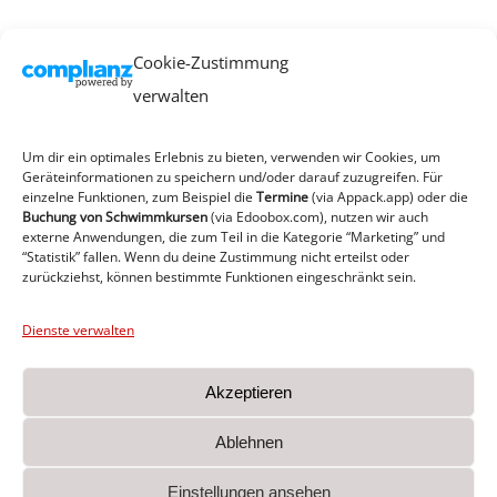
1_Hygienekonzept
Cookie-Zustimmung
(komplett)
verwalten
Um dir ein optimales Erlebnis zu bieten, verwenden wir Cookies, um
Geräteinformationen zu speichern und/oder darauf zuzugreifen. Für
Von
Stefan Sommermeier
|
29. Juni 2021
|
0 Kommentare
einzelne Funktionen, zum Beispiel die
Termine
(via Appack.app)
oder die
Weiterlesen
Buchung von Schwimmkursen
(via Edoobox.com), nutzen wir auch
externe Anwendungen, die zum Teil in die Kategorie “Marketing” und
“Statistik” fallen. Wenn du deine Zustimmung nicht erteilst oder
zurückziehst, können bestimmte Funktionen eingeschränkt sein.
Zurück
1
2
3
Vor
Dienste verwalten
Akzeptieren
Ablehnen
MTV von 1860 e.V. Heide I Am Sportplatz 1 I 25746
Einstellungen ansehen