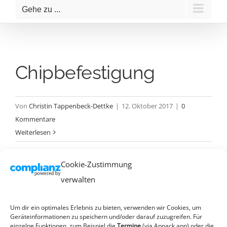
Gehe zu ...
Chipbefestigung
Von
Christin Tappenbeck-Dettke
|
12. Oktober 2017
|
0
Kommentare
Weiterlesen
Cookie-Zustimmung
verwalten
Chip_2012
Um dir ein optimales Erlebnis zu bieten, verwenden wir Cookies, um
Geräteinformationen zu speichern und/oder darauf zuzugreifen. Für
Von
Christin Tappenbeck-Dettke
|
12. Oktober 2017
|
0
einzelne Funktionen, zum Beispiel die
Termine
(via Appack.app)
oder die