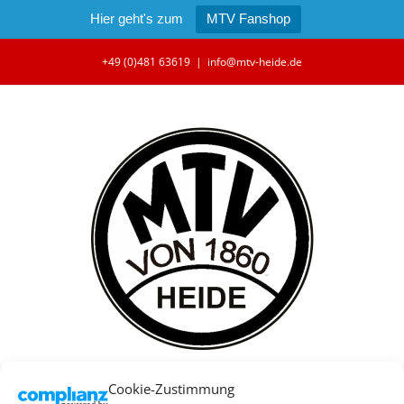
Hier geht's zum
MTV Fanshop
Zum
+49 (0)481 63619
|
info@mtv-heide.de
Inhalt
springen
Cookie-Zustimmung