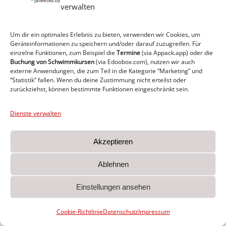
verwalten
Gehe zu ...
Um dir ein optimales Erlebnis zu bieten, verwenden wir Cookies, um
Geräteinformationen zu speichern und/oder darauf zuzugreifen. Für
Benutzungsordnung_Schulraeume_ab_01.01.2012
einzelne Funktionen, zum Beispiel die
Termine
(via Appack.app)
oder die
Buchung von Schwimmkursen
(via Edoobox.com), nutzen wir auch
externe Anwendungen, die zum Teil in die Kategorie “Marketing” und
“Statistik” fallen. Wenn du deine Zustimmung nicht erteilst oder
zurückziehst, können bestimmte Funktionen eingeschränkt sein.
Dienste verwalten
MTV von 1860 e.V. Heide I Am Sportplatz 1 I 25746
Akzeptieren
Heide
Ablehnen
Impressum
I
Datenschutz
I
Cookie Richtlinie
I
Kontakt
Einstellungen ansehen
Cookie-Richtlinie
Datenschutz
Impressum