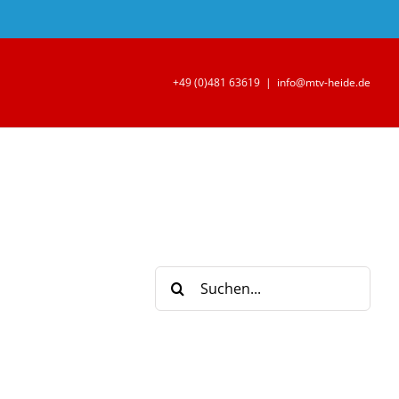
+49 (0)481 63619
|
info@mtv-heide.de
Suche
nach: