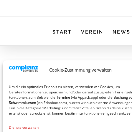
START
VEREIN
NEWS
Cookie-Zustimmung verwalten
MTV_Heide_-_Abrechnung_Auslagen
Um dir ein optimales Erlebnis zu bieten, verwenden wir Cookies, um
Geräteinformationen zu speichern und/oder darauf zuzugreifen. Für einzel
Funktionen, zum Beispiel die
Termine
(via Appack.app)
oder die
Buchung v
Schwimmkursen
(via Edoobox.com), nutzen wir auch externe Anwendungen
Teil in die Kategorie “Marketing” und “Statistik” fallen. Wenn du deine Zust
erteilst oder zurückziehst, können bestimmte Funktionen eingeschränkt sei
Dienste verwalten