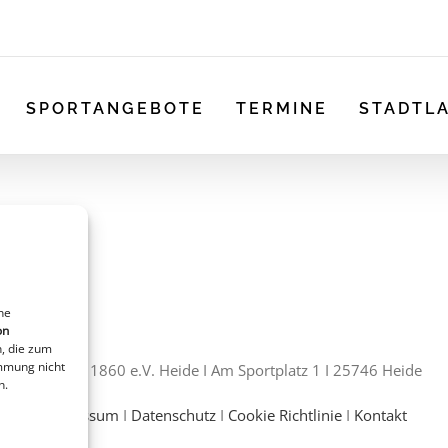
SPORTANGEBOTE
TERMINE
STADTL
ne
on
, die zum
immung nicht
MTV von 1860 e.V. Heide I Am Sportplatz 1 I 25746 Heide
n.
Impressum
I
Datenschutz
I
Cookie Richtlinie
I
Kontakt