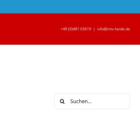
+49 (0)481 63619
|
info@mtv-heide.de
Suche
nach: