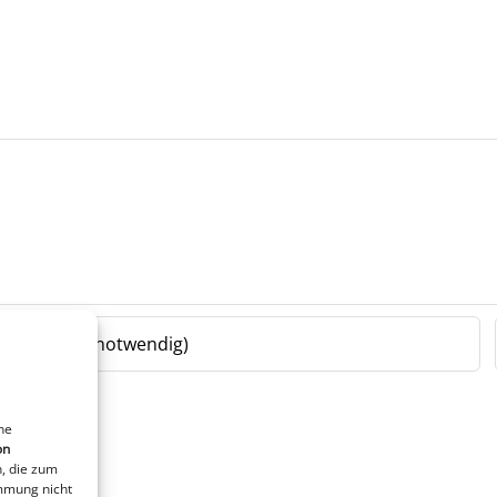
ne
on
, die zum
immung nicht