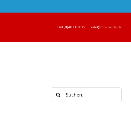
+49 (0)481 63619
|
info@mtv-heide.de
Suche
nach: