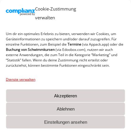
Cookie-Zustimmung
verwalten
Um dir ein optimales Erlebnis zu bieten, verwenden wir Cookies, um
Geräteinformationen zu speichern und/oder darauf zuzugreifen. Für
einzelne Funktionen, zum Beispiel die
Termine
(via Appack.app)
oder die
Buchung von Schwimmkursen
(via Edoobox.com), nutzen wir auch
externe Anwendungen, die zum Teil in die Kategorie “Marketing” und
“Statistik” fallen. Wenn du deine Zustimmung nicht erteilst oder
zurückziehst, können bestimmte Funktionen eingeschränkt sein.
Dienste verwalten
Akzeptieren
Ablehnen
MTV von 1860 e.V. Heide I Am Sportplatz 1 I 25746
Einstellungen ansehen
Heide