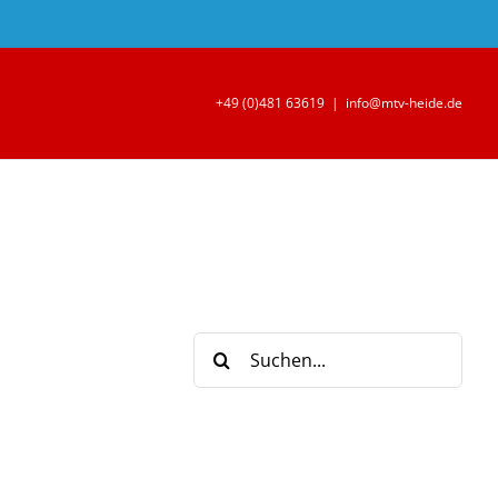
+49 (0)481 63619
|
info@mtv-heide.de
Suche
nach: