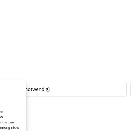
ne
on
, die zum
immung nicht