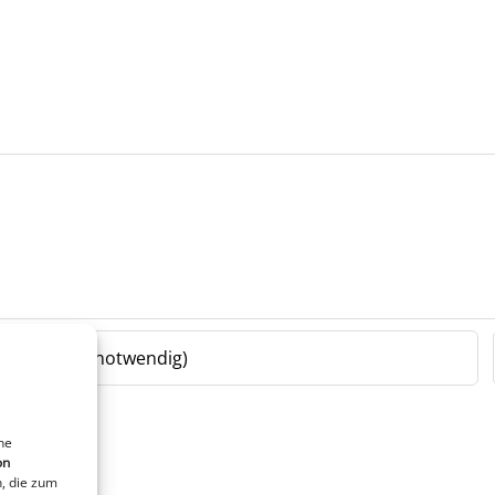
ne
on
, die zum