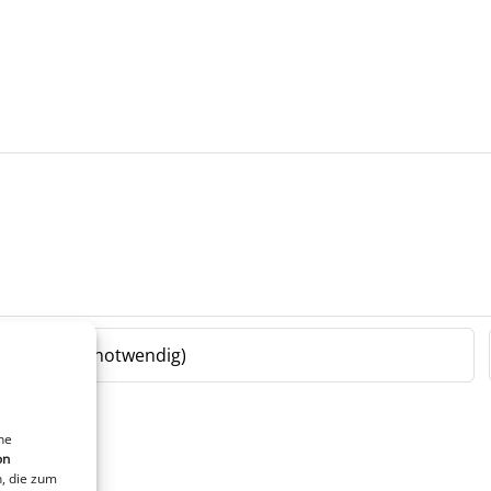
ne
on
, die zum