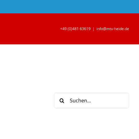
+49 (0)481 63619
|
info@mtv-heide.de
Suche
nach: