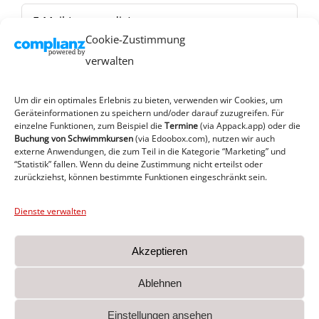
Cookie-Zustimmung
verwalten
Um dir ein optimales Erlebnis zu bieten, verwenden wir Cookies, um
Geräteinformationen zu speichern und/oder darauf zuzugreifen. Für
einzelne Funktionen, zum Beispiel die
Termine
(via Appack.app)
oder die
Buchung von Schwimmkursen
(via Edoobox.com), nutzen wir auch
externe Anwendungen, die zum Teil in die Kategorie “Marketing” und
“Statistik” fallen. Wenn du deine Zustimmung nicht erteilst oder
zurückziehst, können bestimmte Funktionen eingeschränkt sein.
Dienste verwalten
Akzeptieren
MTV von 1860 e.V. Heide I Am Sportplatz 1 I 25746
Ablehnen
Heide
Einstellungen ansehen