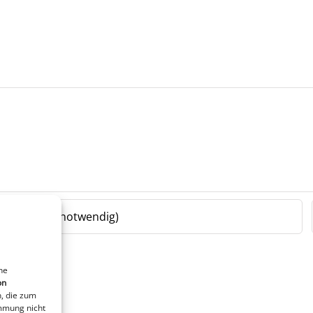
ne
on
, die zum
immung nicht