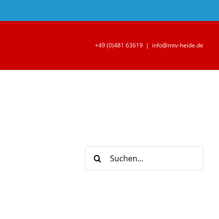
+49 (0)481 63619
|
info@mtv-heide.de
Suche
nach: