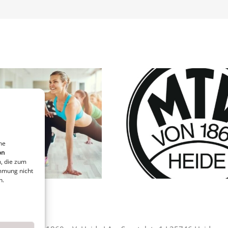
Körpererfahrung
Yoga –
ne
on
, die zum
immung nicht
n.