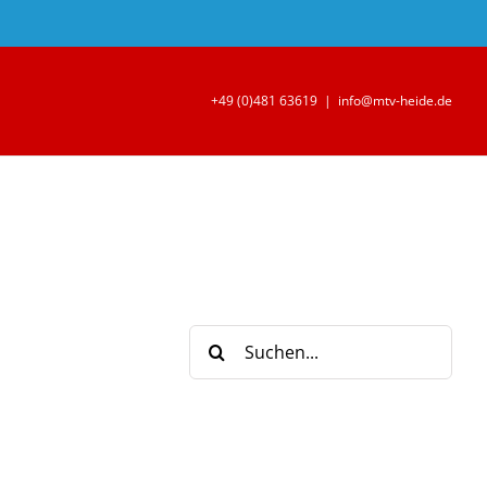
+49 (0)481 63619
|
info@mtv-heide.de
Suche
nach: