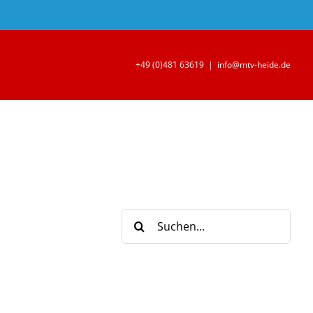
+49 (0)481 63619
|
info@mtv-heide.de
Suche
nach: