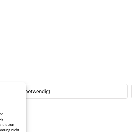
ne
on
, die zum
immung nicht