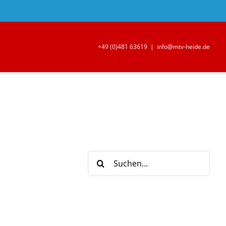
+49 (0)481 63619
|
info@mtv-heide.de
Suche
nach: