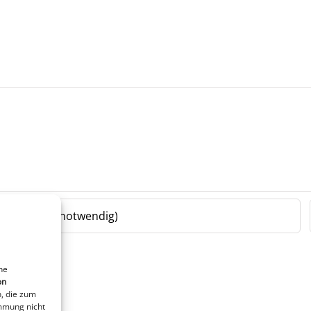
ne
on
, die zum
immung nicht