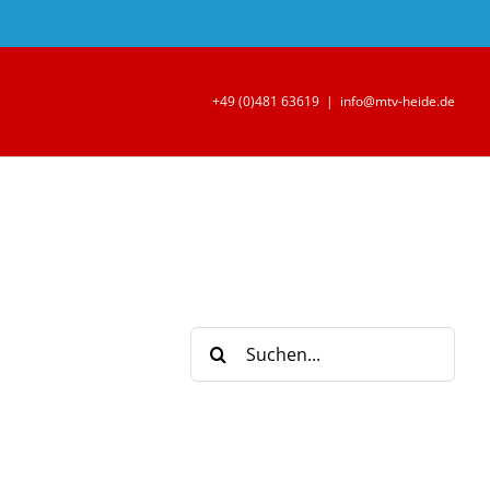
+49 (0)481 63619
|
info@mtv-heide.de
Suche
nach: