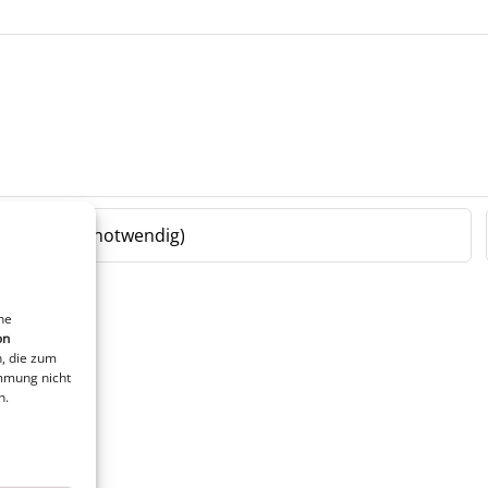
ne
on
, die zum
immung nicht
n.