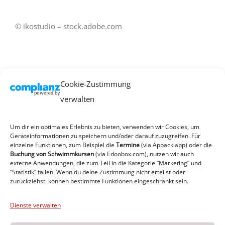
© ikostudio – stock.adobe.com
Cookie-Zustimmung
verwalten
Um dir ein optimales Erlebnis zu bieten, verwenden wir Cookies, um
Geräteinformationen zu speichern und/oder darauf zuzugreifen. Für
einzelne Funktionen, zum Beispiel die
Termine
(via Appack.app)
oder die
Ähnliche Projekte
Buchung von Schwimmkursen
(via Edoobox.com), nutzen wir auch
externe Anwendungen, die zum Teil in die Kategorie “Marketing” und
“Statistik” fallen. Wenn du deine Zustimmung nicht erteilst oder
zurückziehst, können bestimmte Funktionen eingeschränkt sein.
-
Faszien-
Dienste verwalten
Starke Mitte
Pilates