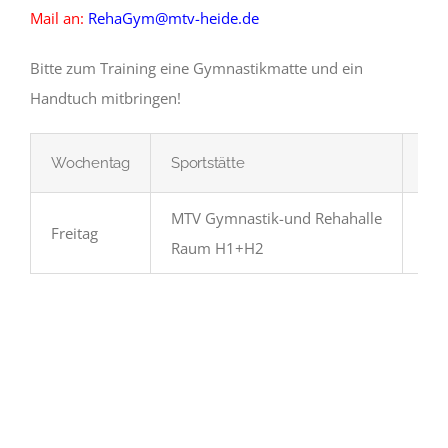
Mail an:
RehaGym@mtv-heide.de
Bitte zum Training eine Gymnastikmatte und ein
Handtuch mitbringen!
Wochentag
Sportstätte
Zei
MTV Gymnastik-und Rehahalle
Freitag
09:
Raum H1+H2
Sportstätten