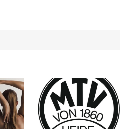
After-Work-Fit
fahrung