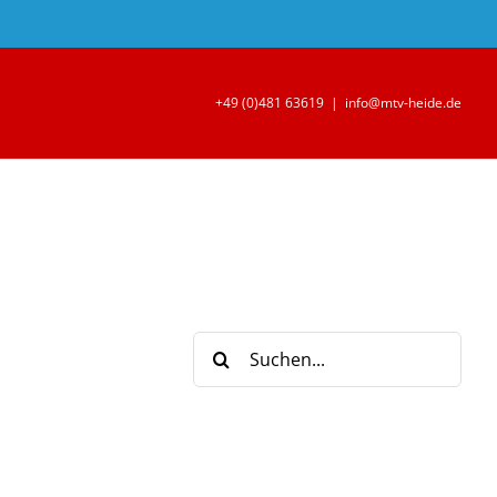
+49 (0)481 63619
|
info@mtv-heide.de
Suche
nach: