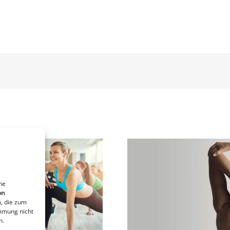
ne
on
Starke Mitte
Körperer
, die zum
immung nicht
n.